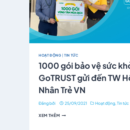
HOẠT ĐỘNG
|
TIN TỨC
1000 gói bảo vệ sức k
GoTRUST gửi đến TW H
Nhân Trẻ VN
Đăng bởi
25/09/2021
Hoạt động
,
Tin tức
XEM THÊM