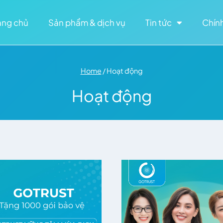
ang chủ
Sản phẩm & dịch vụ
Tin tức
Chín
Home
/
Hoạt động
Hoạt động