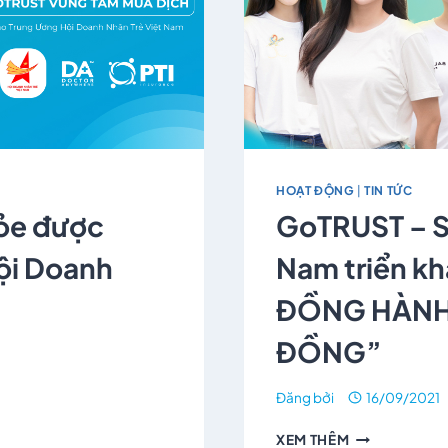
HOẠT ĐỘNG
|
TIN TỨC
hỏe được
GoTRUST – S
ội Doanh
Nam triển k
ĐỒNG HÀNH
ĐỒNG”
Đăng bởi
16/09/2021
XEM THÊM