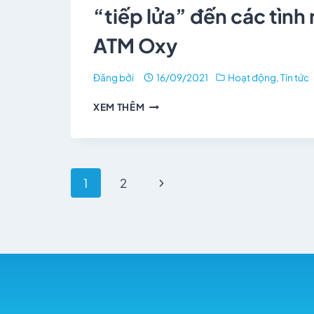
“tiếp lửa” đến các tình
ATM Oxy
Đăng bởi
16/09/2021
Hoạt động
,
Tin tức
XEM THÊM
1
2