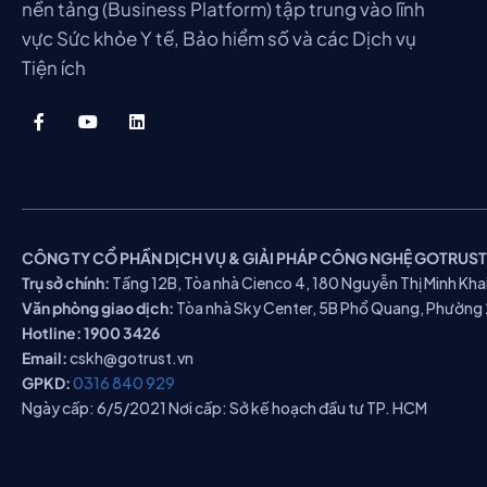
nền tảng (Business Platform) tập trung vào lĩnh
vực Sức khỏe Y tế, Bảo hiểm số và các Dịch vụ
Tiện ích
CÔNG TY CỔ PHẦN DỊCH VỤ & GIẢI PHÁP CÔNG NGHỆ GOTRUST
Trụ sở chính:
Tầng 12B, Tòa nhà Cienco 4, 180 Nguyễn Thị Minh Khai
Văn phòng giao dịch:
Tòa nhà Sky Center, 5B Phổ Quang, Phường 
Hotline:
1900 3426
Email:
cskh@gotrust.vn
GPKD:
0316 840 929
Ngày cấp: 6/5/2021 Nơi cấp: Sở kế hoạch đầu tư TP. HCM