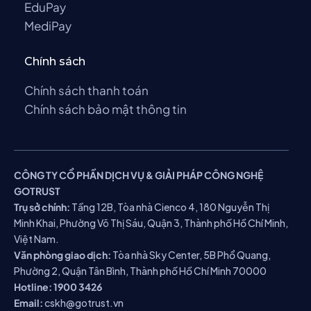
EduPay
MediPay
Chính sách
Chính sách thanh toán
Chính sách bảo mật thông tin
CÔNG TY CỔ PHẦN DỊCH VỤ & GIẢI PHÁP CÔNG NGHỆ
GOTRUST
Trụ sở chính:
Tầng 12B, Tòa nhà Cienco 4, 180 Nguyễn Thị
Minh Khai, Phường Võ Thị Sáu, Quận 3, Thành phố Hồ Chí Minh,
Việt Nam.
Văn phòng giao dịch:
Tòa nhà Sky Center, 5B Phổ Quang,
Phường 2, Quận Tân Bình, Thành phố Hồ Chí Minh 70000
Hotline:
1900 3426
Email:
cskh@gotrust.vn