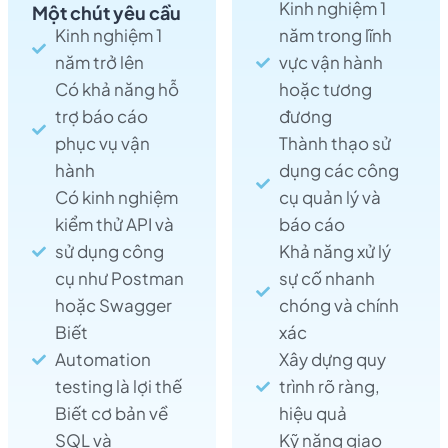
Kinh nghiệm 1
Một chút yêu cầu
Kinh nghiệm 1
năm trong lĩnh
năm trở lên
vực vận hành
Có khả năng hỗ
hoặc tương
trợ báo cáo
đương
phục vụ vận
Thành thạo sử
hành
dụng các công
Có kinh nghiệm
cụ quản lý và
kiểm thử API và
báo cáo
sử dụng công
Khả năng xử lý
cụ như Postman
sự cố nhanh
hoặc Swagger
chóng và chính
Biết
xác
Automation
Xây dựng quy
testing là lợi thế
trình rõ ràng,
Biết cơ bản về
hiệu quả
SQL và
Kỹ năng giao