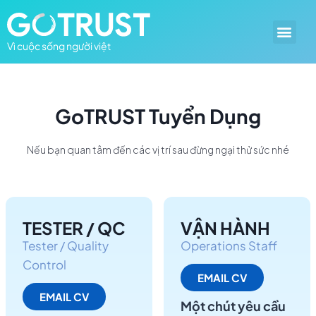
Vì cuộc sống người việt
GoTRUST Tuyển Dụng
Nếu bạn quan tâm đến các vị trí sau đừng ngại thử sức nhé
TESTER / QC
VẬN HÀNH
Tester / Quality
Operations Staff
Control
EMAIL CV
EMAIL CV
Một chút yêu cầu