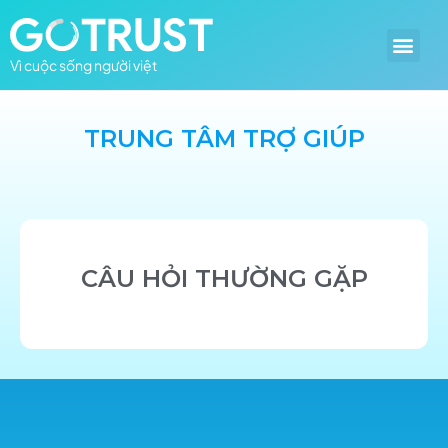
Vì cuộc sống người việt
TRUNG TÂM TRỢ GIÚP
CÂU HỎI THƯỜNG GẶP