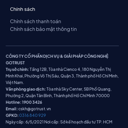
Chính sách
Chính sách thanh toán
Chính sách bảo mật thông tin
CÔNG TY CỔ PHẦN DỊCH VỤ & GIẢI PHÁP CÔNG NGHỆ
GOTRUST
Trụ sở chính:
Tầng 12B, Tòa nhà Cienco 4, 180 Nguyễn Thị
Minh Khai, Phường Võ Thị Sáu, Quận 3, Thành phố Hồ Chí Minh,
Việt Nam.
Văn phòng giao dịch:
Tòa nhà Sky Center, 5B Phổ Quang,
Phường 2, Quận Tân Bình, Thành phố Hồ Chí Minh 70000
Hotline:
1900 3426
Email:
cskh@gotrust.vn
GPKD:
0316 840 929
Ngày cấp: 6/5/2021 Nơi cấp: Sở kế hoạch đầu tư TP. HCM