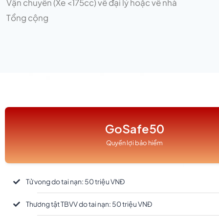
Vận chuyển (Xe <175cc) về đại lý hoặc về nhà
Tổng cộng
GoSafe50
Quyền lợi bảo hiểm
Tử vong do tai nạn: 50 triệu VNĐ
Thương tật TBVV do tai nạn: 50 triệu VNĐ