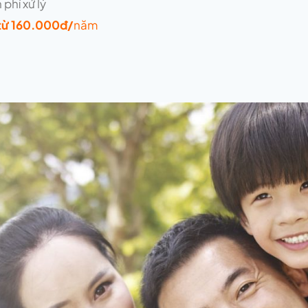
 phí xử lý
 từ 160.000đ/
năm