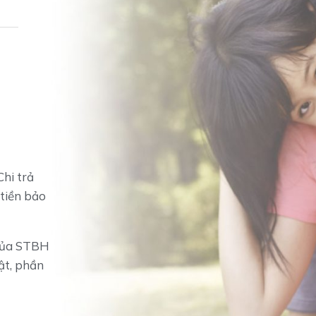
hi trả
 tiền bảo
 của STBH
ật, phần