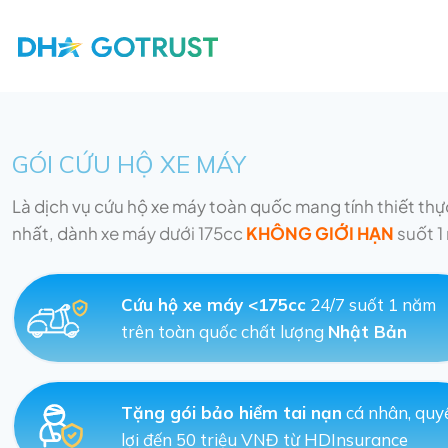
GÓI CỨU HỘ XE MÁY
Là dịch vụ cứu hộ xe máy toàn quốc mang tính thiết thự
nhất, dành
xe máy dưới 175cc
KHÔNG GIỚI HẠN
suốt 1
Cứu hộ xe máy <175cc
24/7 suốt 1 năm
trên toàn quốc chất lượng
Nhật Bản
Tặng gói bảo hiểm tai nạn
cá nhân, quy
lợi đến 50 triệu VNĐ từ HDInsurance