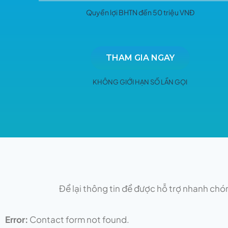
Quyền lợi BHTN đến 50 triệu VNĐ
THAM GIA NGAY
KHÔNG GIỚI HẠN SỐ LẦN GỌI
Để lại thông tin để được hỗ trợ nhanh chó
Error:
Contact form not found.