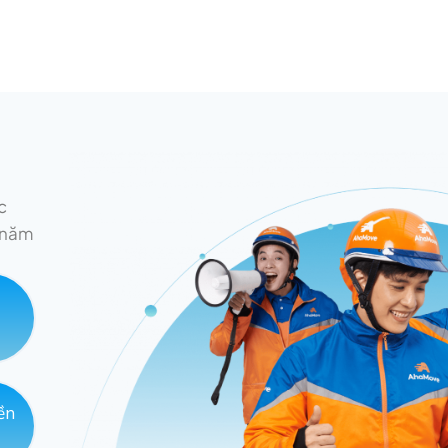
c
 năm
ền