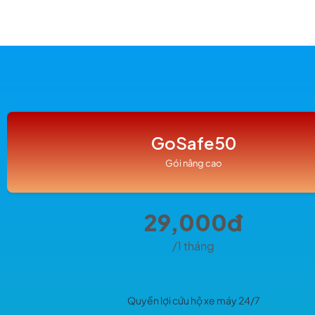
GoSafe50
Gói nâng cao
29,000đ
/1 tháng
Quyền lợi cứu hộ xe máy 24/7